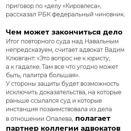
приговор по «делу «Кировлеса»,
рассказал РБК федеральный чиновник.
Услуги
Защита капитала в браке и при разводе
Чем может закончиться дело
Наследование и передача капитала
Итог повторного суда над Навальным
Предотвращение и урегулирование
конфликтов владельцев бизнеса
непредсказуем, считает адвокат Вадим
Клювгант: «Это вопрос не к юристу,
Меню
Контакты
а к гадалке. Там все что угодно может
О нас
+7 (926) 221-36-77
быть, палитра большая».
Кейсы
+7 (499) 394-39-77
У стороны защиты будет возможность
Пресс-центр
info@arfemida.ru
Блог
исключить доказательства, на которые
раньше ссылался суд и которые
Адвокатский кабинет Расторгуевой
Анастасии Алексеевны.
инстанция позаимствовала из дела
Адвокат адвокатской палаты города
Москвы,регистрационный номер 77/10140.
полагает
в отношении Опалева,
Стоимость услуг рассчитывается
по запросу индивидуально
партнер коллегии адвокатов