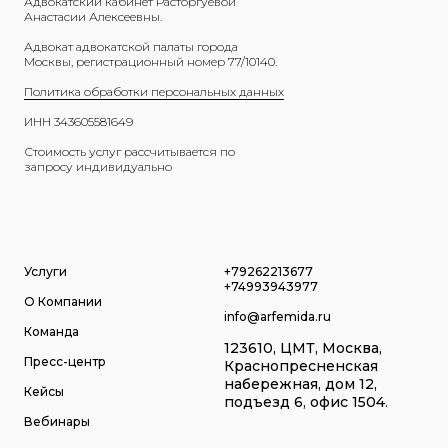
Адвокатский кабинет Расторгуевой
Анастасии Алексеевны.
Адвокат адвокатской палаты города
Москвы, регистрационный номер 77/10140.
Политика обработки персональных данных
ИНН 343605581649
Стоимость услуг рассчитывается по
запросу индивидуально
Услуги
+79262213677
+74993943977
О Компании
info@arfemida.ru
Команда
123610, ЦМТ, Москва,
Пресс-центр
Краснопресненская
набережная, дом 12,
Кейсы
подъезд 6, офис 1504
.
Вебинары