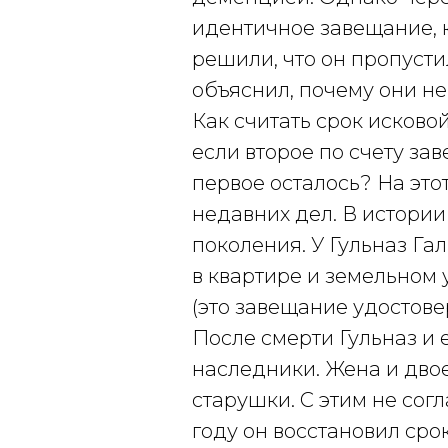
идентичное завещание, 
решили, что он пропусти
объяснил, почему они не
Как считать срок исково
если второе по счету за
первое осталось? На это
недавних дел. В истории
поколения. У Гульназ Га
в квартире и земельном у
(это завещание удостове
После смерти Гульназ и 
наследники. Жена и дв
старушки. С этим не сог
году он восстановил сро