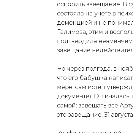
оспорить завещание. В с
состояла на учете в пси
деменцией и не понимал
Галимова, этим и воспол
подтвердила невменяемос
завещание недействите
Но через полгода, в ноя
что его бабушка написал
мере, сам истец утвержд
документе). Отличалась т
самой: завещать все Арт
это завещание. 31 август