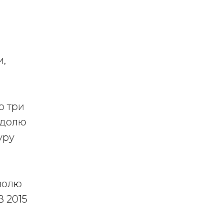
и,
о три
 долю
уру
волю
В 2015