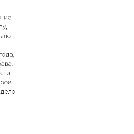
ние,
лу,
было
года,
ава,
ости
орое
 дело