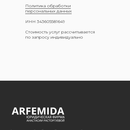
Политика обработки
персональных данных
Адвокатский кабинет Расторгуевой
ИНН 343605581649
Анастасии Алексеевны.
Адвокат адвокатской палаты города
Стоимость услуг рассчитывается
Москвы,регистрационный номер 77/10140.
по запросу индивидуально
Стоимость услуг рассчитывается
по запросу индивидуально
Политика обработки персональных данных