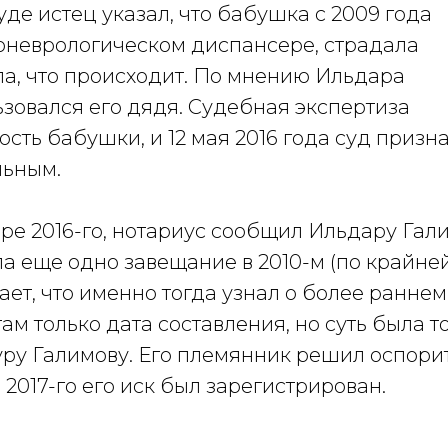
уде истец указал, что бабушка с 2009 года
хоневрологическом диспансере, страдала
а, что происходит. По мнению Ильдара
ьзовался его дядя. Судебная экспертиза
ть бабушки, и 12 мая 2016 года суд призн
льным.
бре 2016-го, нотариус сообщил Ильдару Гал
а еще одно завещание в 2010-м (по крайне
ает, что именно тогда узнал о более раннем
ам только дата составления, но суть была т
уру Галимову. Его племянник решил оспори
а 2017-го его иск был зарегистрирован.