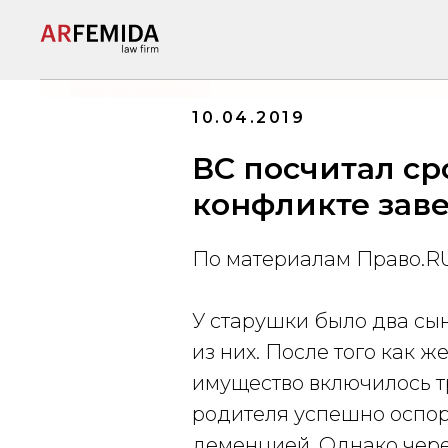
Услуги
О
10.04.2019
ВС посчитал ср
конфликте зав
По материалам Право.R
У старушки было два сын
из них. После того как ж
имущество включилось т
родителя успешно оспор
деменцией. Однако через