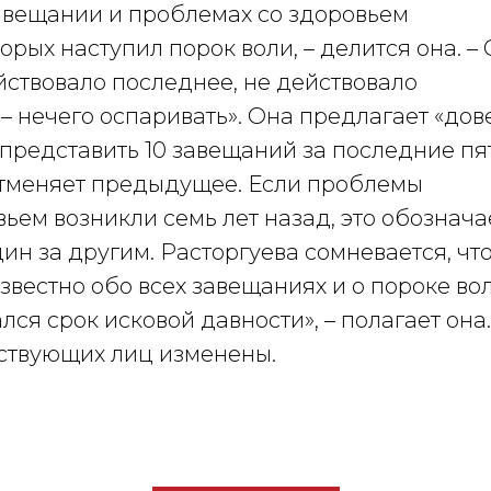
завещании и проблемах со здоровьем
орых наступил порок воли, – делится она. – 
йствовало последнее, не действовало
 нечего оспаривать». Она предлагает «дов
представить 10 завещаний за последние пя
 отменяет предыдущее. Если проблемы
ьем возникли семь лет назад, это обозначае
ин за другим. Расторгуева сомневается, что
звестно обо всех завещаниях и о пороке вол
ся срок исковой давности», – полагает она.
йствующих лиц изменены.