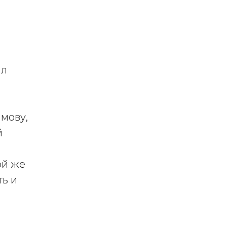
ал
имову,
й
ой же
ть и