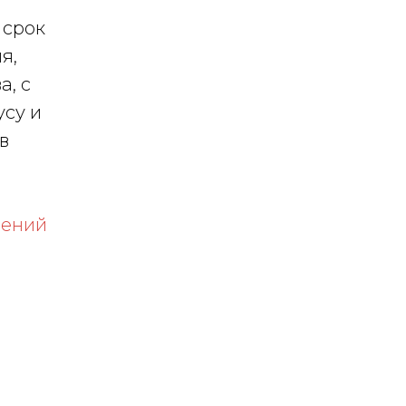
 срок
я,
а, с
усу и
в
шений