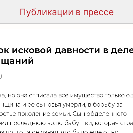
Публикации в прессе
 фирме
Кейсы
Пресс-центр
Полезные материалы
ок исковой давности в деле
ещаний
U
а, но она отписала все имущество только о
енщина и ее сыновья умерли, в борьбу за
ретье поколение семьи. Сын обделенного
ил последнюю волю бабушки, которая стр
 полгода он узнал, что было еще одно