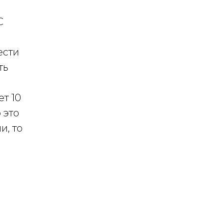
С
ести
ть
т 10
 это
и, то