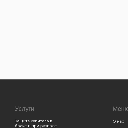
Услуги
Меню
Защита капитала в
О нас
браке и при разводе
Кейсы
Наследование
и передача капитала
Пресс-центр
Предотвращение и урегулирование
Блог
конфликтов владельцев бизнеса