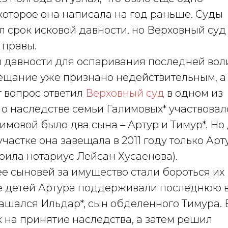
которое она написала на год раньше. Суды
л срок исковой давности, но Верховный суд
 правы.
й давности для оспаривания последней вол
вещание уже признано недействительным, а
т вопрос ответил
Верховный суд
в одном из
 о наследстве семьи Галимовых* участвовал
лимовой было два сына – Артур и Тимур*. Но
частке она завещала в 2011 году только Арт
рила нотариус Лейсан Хусаенова).
ее сыновей за имущество стали бороться их
ое детей Артура поддерживали последнюю 
лашался Ильдар*, сын обделенного Тимура. 
к на принятие наследства, а затем решил