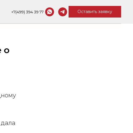
Оставить заявку
+7(499) 394 39 77
Контакты
 о
дному
адала