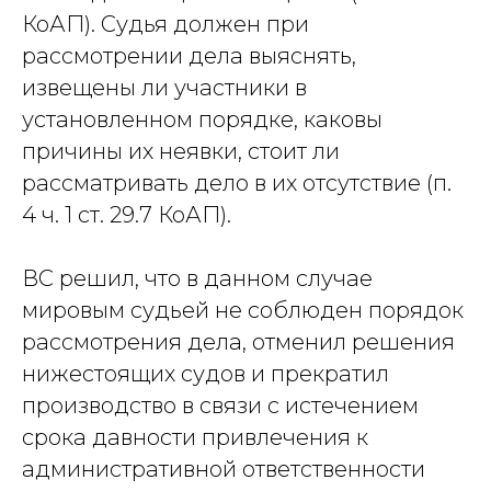
Адвокат адвокатской палаты города
КоАП). Судья должен при
Москвы,регистрационный номер 77/10140.
рассмотрении дела выяснять,
Стоимость услуг рассчитывается
по запросу индивидуально
извещены ли участники в
Политика обработки персональных данных
установленном порядке, каковы
причины их неявки, стоит ли
рассматривать дело в их отсутствие (п.
4 ч. 1 ст. 29.7 КоАП).
ВС решил, что в данном случае
мировым судьей не соблюден порядок
рассмотрения дела, отменил решения
нижестоящих судов и прекратил
производство в связи с истечением
срока давности привлечения к
административной ответственности