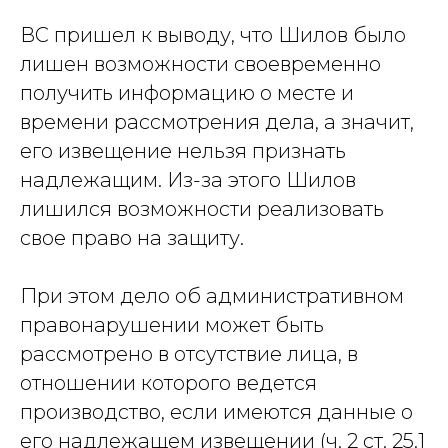
ВС пришел к выводу, что Шилов было
лишен возможности своевременно
получить информацию о месте и
времени рассмотрения дела, а значит,
Услуги
его извещение нельзя признать
Защита капитала в браке и при разводе
надлежащим. Из-за этого Шилов
Наследование и передача капитала
лишился возможности реализовать
Предотвращение и урегулирование
свое право на защиту.
конфликтов владельцев бизнеса
Меню
Контакты
При этом дело об административном
О нас
+7 (926) 221-36-77
правонарушении может быть
Кейсы
+7 (499) 394-39-77
рассмотрено в отсутствие лица, в
Пресс-центр
info@arfemida.ru
отношении которого ведется
Блог
производство, если имеются данные о
Адвокатский кабинет Расторгуевой
его надлежащем извещении (ч. 2 ст. 25.1
Анастасии Алексеевны.