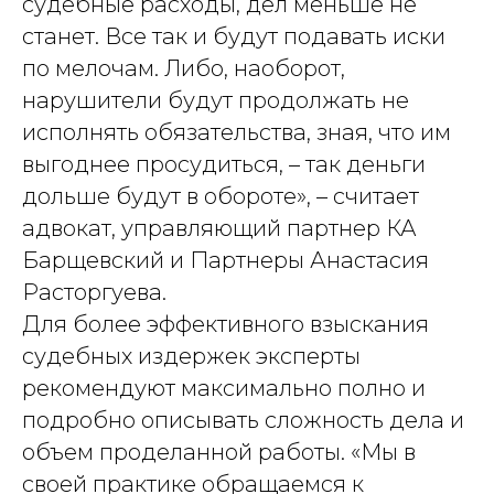
судебные расходы, дел меньше не
Защита капитала в браке и при разводе
станет. Все так и будут подавать иски
Наследование и передача капитала
по мелочам. Либо, наоборот,
Предотвращение и урегулирование
нарушители будут продолжать не
конфликтов владельцев бизнеса
исполнять обязательства, зная, что им
Меню
Контакты
выгоднее просудиться, – так деньги
О нас
+7 (926) 221-36-77
дольше будут в обороте», – считает
Кейсы
+7 (499) 394-39-77
адвокат, управляющий партнер КА
Пресс-центр
info@arfemida.ru
Барщевский и Партнеры Анастасия
Блог
Расторгуева.
Адвокатский кабинет Расторгуевой
Для более эффективного взыскания
Анастасии Алексеевны.
Адвокат адвокатской палаты города
судебных издержек эксперты
Москвы,регистрационный номер 77/10140.
рекомендуют максимально полно и
Стоимость услуг рассчитывается
по запросу индивидуально
подробно описывать сложность дела и
Политика обработки персональных данных
объем проделанной работы. «Мы в
своей практике обращаемся к