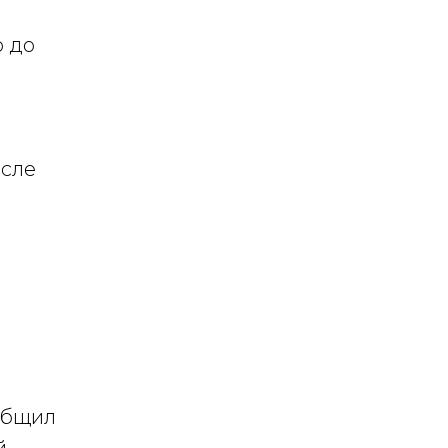
о до
исле
общил