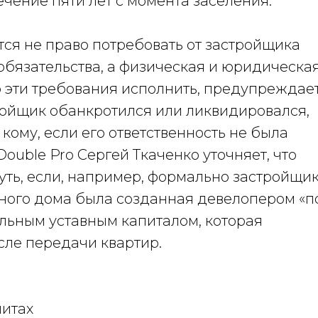
ечение пяти лет с момента заселения.
ся не право потребовать от застройщика
обязательства, а физическая и юридическа
 эти требования исполнить, предупреждае
тройщик обанкротился или ликвидировался,
кому, если его ответственность не была
Double Pro Сергей Ткаченко уточняет, что
уть, если, например, формально застройщи
ного дома была созданная девелопером «п
льным уставным капиталом, которая
сле передачи квартир.
литах