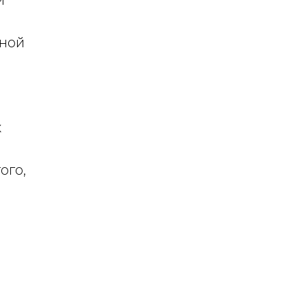
й
ьной
х
б
ого,
а