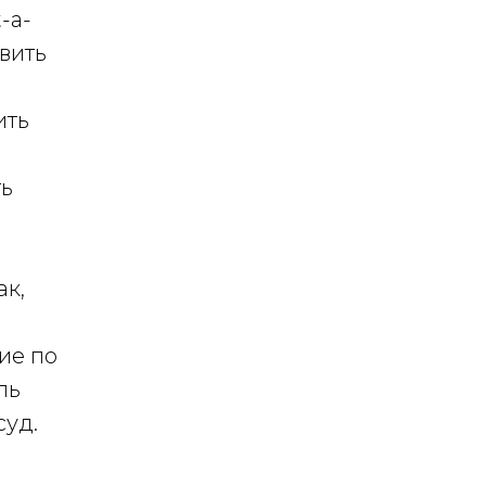
-a-
вить
ить
ть
ак,
ие по
ль
суд.