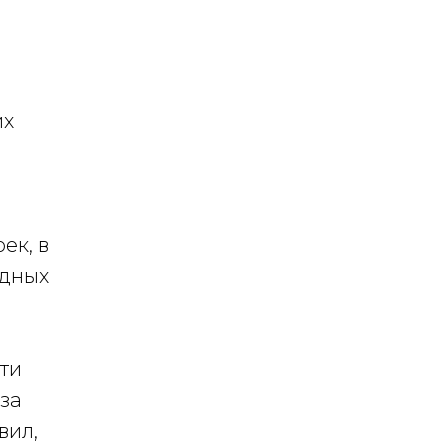
их
ек, в
одных
ти
за
вил,