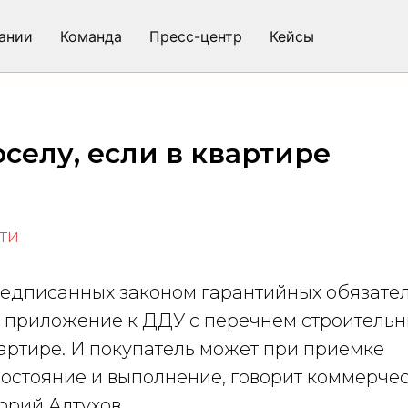
ании
Команда
Пресс-центр
Кейсы
 фирме
Кейсы
Пресс-центр
Полезные материалы
оселу, если в квартире
ы
ти
едписанных законом гарантийных обязател
 приложение к ДДУ с перечнем строительн
артире. И покупатель может при приемке
состояние и выполнение, говорит коммерче
орий Алтухов.