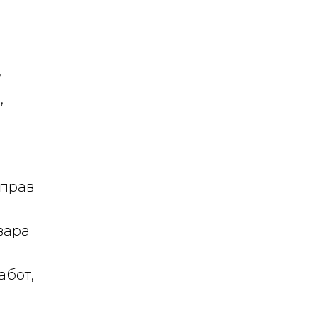
у
,
 прав
вара
абот,