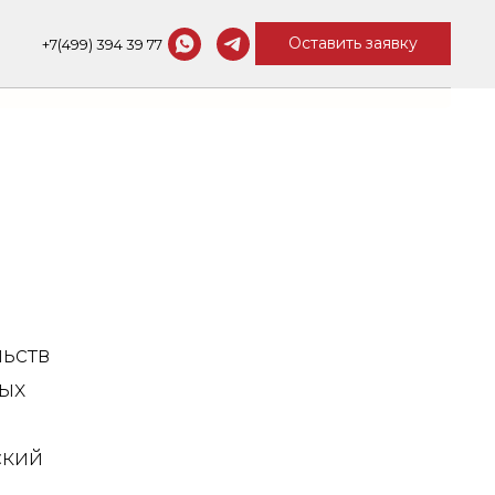
Оставить заявку
+7(499) 394 39 77
Контакты
ьств
ых
ский