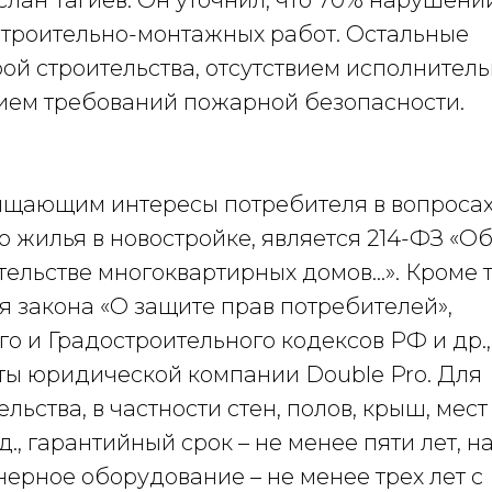
лан Тагиев. Он уточнил, что 70% нарушени
 строительно-монтажных работ. Остальные
рой строительства, отсутствием исполнител
ием требований пожарной безопасности.
ищающим интересы потребителя в вопроса
 жилья в новостройке, является 214-ФЗ «О
ельстве многоквартирных домов...». Кроме т
я закона «О защите прав потребителей»,
о и Градостроительного кодексов РФ и др.,
ы юридической компании Double Pro. Для
льства, в частности стен, полов, крыш, мест
д., гарантийный срок – не менее пяти лет, н
ерное оборудование – не менее трех лет с