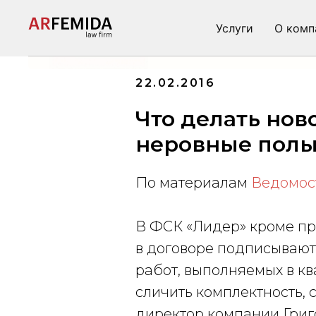
Услуги
О комп
Услуги
О
22.02.2016
Что делать нов
неровные пол
По материалам
Ведомос
В ФСК «Лидер» кроме пр
в договоре подписывают
работ, выполняемых в кв
сличить комплектность, 
директор компании Григ