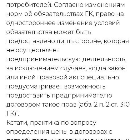
потребителей. Согласно изменениям
норм об обязательствах ГК, право на
одностороннее изменение условий
обязательства может быть
предоставлено лишь стороне, которая
Услуги
не осуществляет
Защита капитала в браке и при разводе
предпринимательскую деятельность,
Наследование и передача капитала
за исключением случаев, когда закон
Предотвращение и урегулирование
конфликтов владельцев бизнеса
или иной правовой акт специально
предусматривает возможность
Меню
Контакты
предоставить предпринимателю
О нас
+7 (926) 221-36-77
договором такое прав (абз. 2 п. 2 ст. 310
Кейсы
+7 (499) 394-39-77
ГК)".
Пресс-центр
info@arfemida.ru
Кстати, практика по вопросу
Блог
определения цены в договорах с
Адвокатский кабинет Расторгуевой
Анастасии Алексеевны.