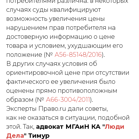
потребителями различна: в некоторых
Адвокат адвокатской палаты города
Москвы,регистрационный номер 77/10140.
случаях суды квалифицируют
Стоимость услуг рассчитывается
возможность увеличения цены
по запросу индивидуально
нарушением прав потребителя на
Политика обработки персональных данных
достоверную информацию о цене
товара и условием, ухудшающим его
положение (№
А56-85148/2016
).
В других случаях условия об
ориентировочной цене при отсутствии
фактического ее увеличения было
оценены прямо противоположным
образом (№
А66-3004/2011
).
Эксперты Право.ru дали советы,
как не оказаться в ситуации, подобной
этой. Так,
адвокат МГАиН КА "
Люди
Дела
" Тимур