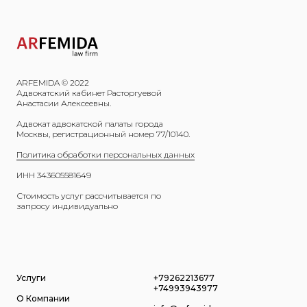
Услуги
Защита капитала в браке и при разводе
Наследование и передача капитала
Предотвращение и урегулирование
ARFEMIDA © 2022
конфликтов владельцев бизнеса
Адвокатский кабинет Расторгуевой
Анастасии Алексеевны.
Меню
Контакты
Адвокат адвокатской палаты города
Москвы, регистрационный номер 77/10140.
О нас
+7 (926) 221-36-77
Кейсы
+7 (499) 394-39-77
Политика обработки персональных данных
Пресс-центр
info@arfemida.ru
ИНН 343605581649
Блог
Стоимость услуг рассчитывается по
запросу индивидуально
Адвокатский кабинет Расторгуевой
Анастасии Алексеевны.
Адвокат адвокатской палаты города
Москвы,регистрационный номер 77/10140.
Стоимость услуг рассчитывается
по запросу индивидуально
Услуги
+79262213677
+74993943977
Политика обработки персональных данных
О Компании