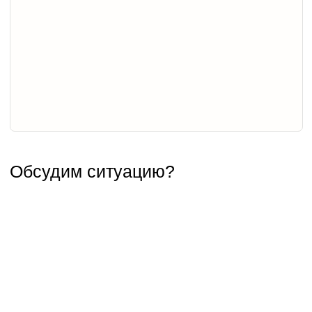
Услуги
Защита капитала в браке и при разводе
Наследование и передача капитала
Предотвращение и урегулирование
конфликтов владельцев бизнеса
Меню
Контакты
О нас
+7 (926) 221-36-77