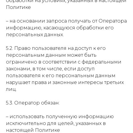
обработки на условиях, указанных в настоящей
Политике
–
на основании запроса получать от Оператора
информацию, касающуюся обработки его
персональных данных.
5.2. Право пользователя на доступ к его
Услуги
персональным данным может быть
ограничено в соответствии с федеральными
Защита капитала в браке и при разводе
законами, в том числе, если доступ
Наследование и передача капитала
пользователя к его персональным данным
Предотвращение и урегулирование
нарушает права и законные интересы третьих
конфликтов владельцев бизнеса
лиц.
Меню
Контакты
5.3. Оператор обязан:
О нас
+7 (926) 221-36-77
Кейсы
+7 (499) 394-39-77
–
использовать полученную информацию
Пресс-центр
info@arfemida.ru
исключительно для целей, указанных в
Блог
настоящей Политике