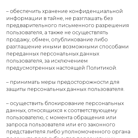
Адвокатский кабинет Расторгуевой
–
обеспечить хранение конфиденциальной
Анастасии Алексеевны.
Адвокат адвокатской палаты города
информации в тайне, не разглашать без
Москвы,регистрационный номер 77/10140.
предварительного письменного разрешения
Стоимость услуг рассчитывается
пользователя, а также не осуществлять
по запросу индивидуально
продажу, обмен, опубликование либо
Политика обработки персональных данных
разглашение иными возможными способами
переданных персональных данных
пользователя, за исключением
предусмотренных настоящей Политикой.
–
принимать меры предосторожности для
защиты персональных данных пользователя.
–
осуществить блокирование персональных
данных, относящихся к соответствующему
пользователю, с момента обращения или
запроса пользователя или его законного
представителя либо уполномоченного органа