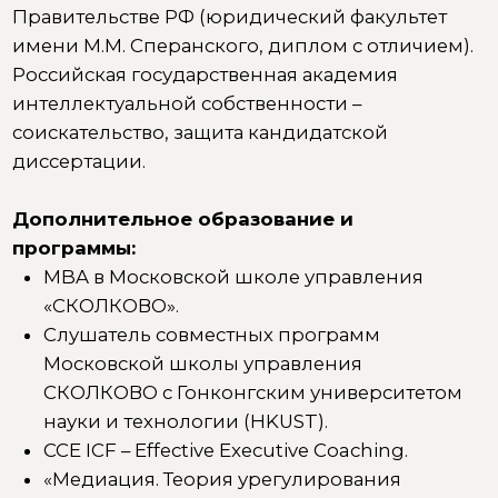
Приглашенный эксперт на различные
юридические мастер-классы и семинары.
Тематика мастер-классов
:
Семья и бизнес – как сделать так, чтобы эти
союзы не противостояли друг другу.
Оформление отношений с бизнес-
партнерами.
Защита интеллектуальной собственности:
что, как защищается и делится.
Брачные договоры и завещания –
обязательные атрибуты бизнесмена и
бизнесвумен.
Минимизация бракоразводных,
наследственных и корпоративных рисков в
бизнесе.
Планирование наследственной
преемственности.
Все о брачном договоре.
Партнерские соглашения: о чем важно
договориться и прочее.
Автор двух книг:
«Права супругов на объекты
интеллектуальных прав и их материальные
носители, создаваемые и приобретаемые в