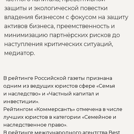
Рейтингом «Коммерсантъ» отмечена в числе
лучших юристов в категории «Семейное и
наследственное право».
В рейтинге международного агентства Best
Lawyers несколько лет подряд до его
закрытия на территории РФ признавалась
одним из лучших российских юристов в сфере
гражданского права.
Лидер юридического направления Женской
ассоциации Сколково
Международный справочник Global Law
Experts рекомендует Анастасию Расторгуеву
как эксперта в области «Семейное право».
Обладает уникальной экспертизой на стыке
семейного и корпоративного права,
в частности в защите бизнеса
от бракоразводных и наследственных рисков.
Образование:
Академия народного хозяйства при
Правительстве РФ (юридический факультет
имени М.М. Сперанского, диплом с отличием).
Российская государственная академия