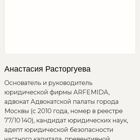
Анастасия Расторгуева
Основатель и руководитель
юридической фирмы ARFEMIDA,
адвокат Адвокатской палаты города
Москвы (с 2010 года, номер в реестре
77/10 140), кандидат юридических наук,
адепт юридической безопасности
частного капитала, превентивной
защиты и экологической повестки
владения бизнесом с фокусом на защиту
активов бизнеса, преемственность и
минимизацию партнёрских рисков до
наступления критических ситуаций,
медиатор.
В рейтинге Российской газеты признана
одним из ведущих юристов сфере «Семья
и наследство» и «Частный капитал и
инвестиции».