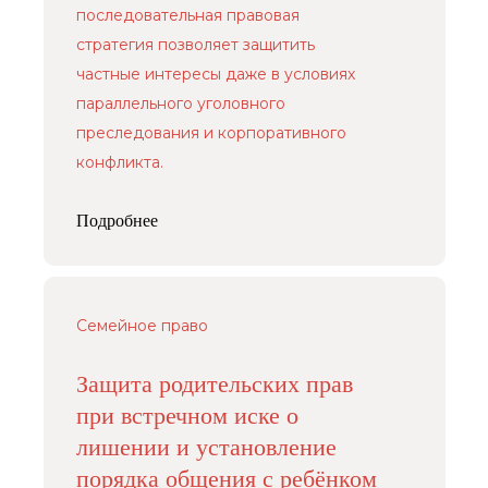
последовательная правовая
стратегия позволяет защитить
частные интересы даже в условиях
Услуги
параллельного уголовного
Защита капитала в браке и при разводе
преследования и корпоративного
Наследование и передача капитала
конфликта.
Предотвращение и урегулирование
конфликтов владельцев бизнеса
Подробнее
Меню
Контакты
О нас
+7 (926) 221-36-77
Кейсы
+7 (499) 394-39-77
Семейное право
Пресс-центр
info@arfemida.ru
Блог
Защита родительских прав
Адвокатский кабинет Расторгуевой
при встречном иске о
Анастасии Алексеевны.
Адвокат адвокатской палаты города
лишении и установление
Москвы,регистрационный номер 77/10140.
порядка общения с ребёнком
Стоимость услуг рассчитывается