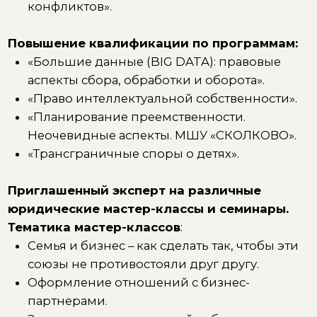
период брака», издательство: Директ-
Медиа, 2018.
«Раздел имущества между супругами и
наследниками: правовые аспекты»,
издательство: Редакция «Российской
газеты», 2019 и переизданной редакции
2020 года.
Одна из авторов коллективных
монографий:
«Юридическая судьба бизнеса
при расторжении брака и наследовании»,
издательство: Проспект и «Семейный бизнес в
правовом пространстве России»,
издательство: Проспект.
Тематика авторских статей для научно-
практических профессиональных изданий:
Режим имущества супругов в отношении
материальных носителей, в которых
воплощены результаты интеллектуальной
деятельности.
Раздел имущества, в состав которого
входит исключительное право, между
наследниками.