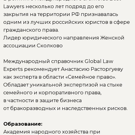
интеллектуальной собственности –
соискательство, защита кандидатской
диссертации.
Дополнительное образование и
программы:
MBA в Московской школе управления
«СКОЛКОВО».
Слушатель совместных программ
Московской школы управления
СКОЛКОВО с Гонконгским университетом
науки и технологии (HKUST).
CCE ICF – Effective Executive Coaching.
«Медиация. Теория урегулирования
конфликтов».
Повышение квалификации по программам:
«Большие данные (BIG DATA): правовые
аспекты сбора, обработки и оборота».
«Право интеллектуальной собственности».
«Планирование преемственности.
Неочевидные аспекты. МШУ «СКОЛКОВО».
«Трансграничные споры о детях».