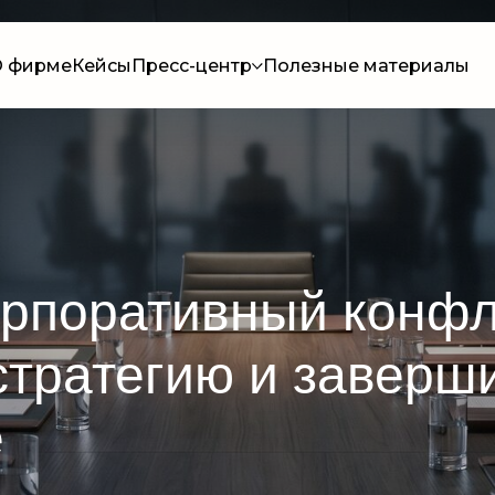
 фирме
Кейсы
Пресс-центр
Полезные материалы
орпоративный конфл
стратегию и заверш
е