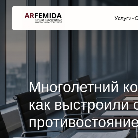
Услуги
О
Многолетний к
как выстроили 
противостояни