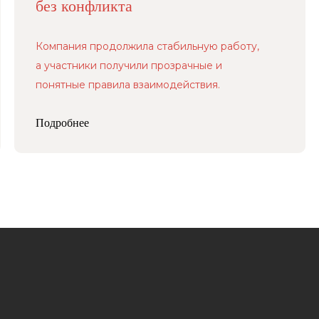
без конфликта
Компания продолжила стабильную работу,
а участники получили прозрачные и
понятные правила взаимодействия.
Подробнее
Услуги
Меню
Защита капитала в
О нас
браке и при разводе
Кейсы
Наследование
и передача капитала
Пресс-центр
Предотвращение и урегулирование
Блог
конфликтов владельцев бизнеса