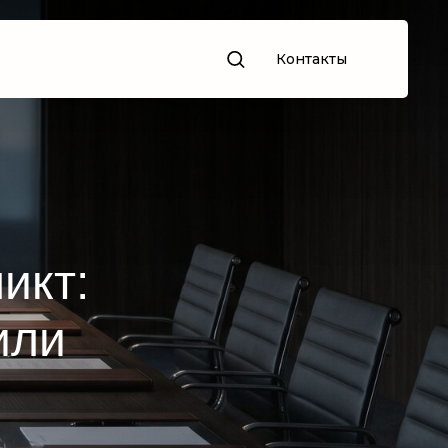
Контакты
икт:
или