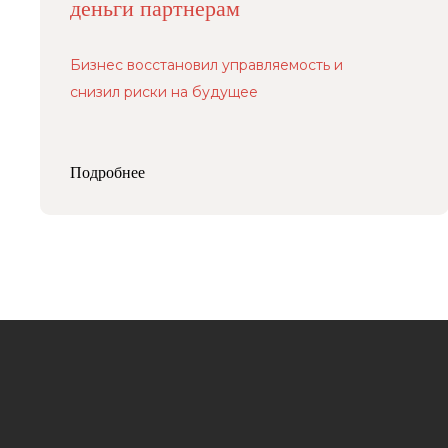
деньги партнерам
Бизнес восстановил управляемость и
снизил риски на будущее
Подробнее
Адвокатский кабинет Расторгуевой
Анастасии Алексеевны.
Адвокат адвокатской палаты города
Москвы,регистрационный номер 77/10140.
Стоимость услуг рассчитывается
по запросу индивидуально
Политика обработки персональных данных