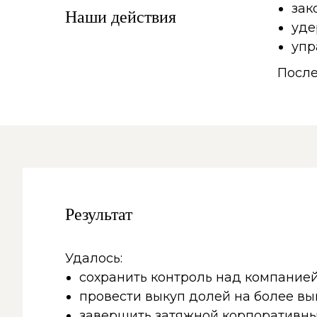
зак
Наши действия
уде
упр
После
Результат
Удалось:
сохранить контроль над компание
провести выкуп долей на более вы
завершить затяжной корпоративн