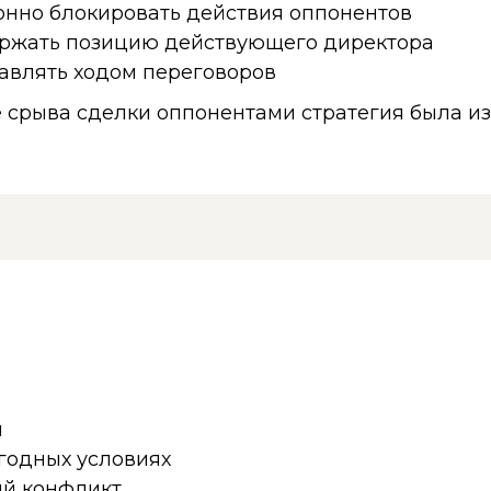
онно блокировать действия оппонентов
ржать позицию действующего директора
авлять ходом переговоров
 срыва сделки оппонентами стратегия была и
й
годных условиях
ый конфликт