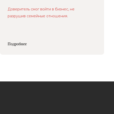
Доверитель смог войти в бизнес, не
разрушив семейные отношения.
Подробнее
Контакты
+7 (926) 221-36-77
+7 (499) 394-39-77
info@arfemida.ru