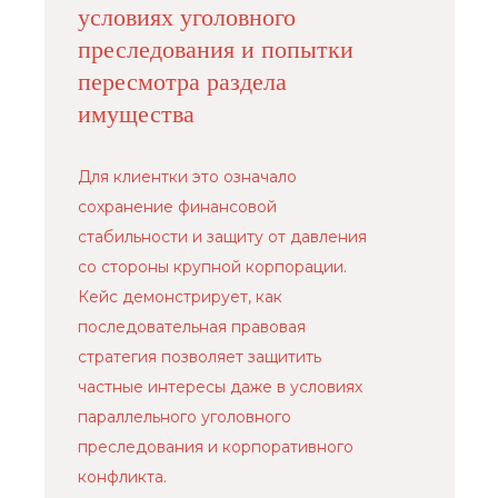
условиях уголовного
преследования и попытки
Услуги
пересмотра раздела
Защита капитала в браке и при разводе
имущества
Наследование и передача капитала
Предотвращение и урегулирование
конфликтов владельцев бизнеса
Для клиентки это означало
сохранение финансовой
Меню
Контакты
стабильности и защиту от давления
О нас
+7 (926) 221-36-77
со стороны крупной корпорации.
Кейсы
+7 (499) 394-39-77
Кейс демонстрирует, как
Пресс-центр
info@arfemida.ru
последовательная правовая
Блог
стратегия позволяет защитить
Адвокатский кабинет Расторгуевой
частные интересы даже в условиях
Анастасии Алексеевны.
Адвокат адвокатской палаты города
параллельного уголовного
Москвы,регистрационный номер 77/10140.
преследования и корпоративного
Стоимость услуг рассчитывается
по запросу индивидуально
конфликта.
Политика обработки персональных данных