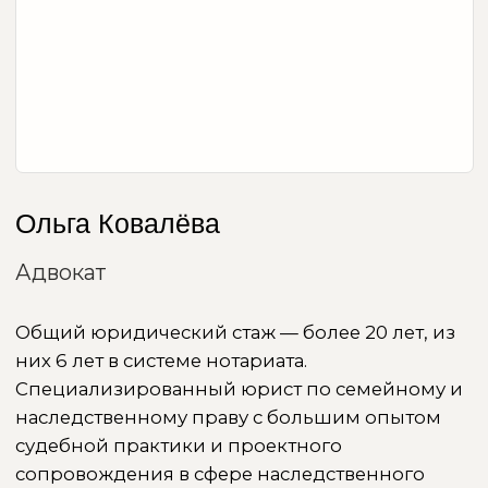
Ольга Ковалёва
Адвокат
Общий юридический стаж — более 20 лет, из
них 6 лет в системе нотариата.
Специализированный юрист по семейному и
наследственному праву с большим опытом
судебной практики и проектного
сопровождения в сфере наследственного
планирования.
Профессиональные компетенции:
Проведение личных консультаций по
вопросам семейного и наследственного
права.
Разработка и сопровождение заключения
брачных договоров, соглашений о разделе
имущества, алиментах и порядке общения
с детьми.
Представление интересов доверителей в
судах общей юрисдикции в семейных,
наследственных, а также в спорах,
связанных с содержанием и воспитанием