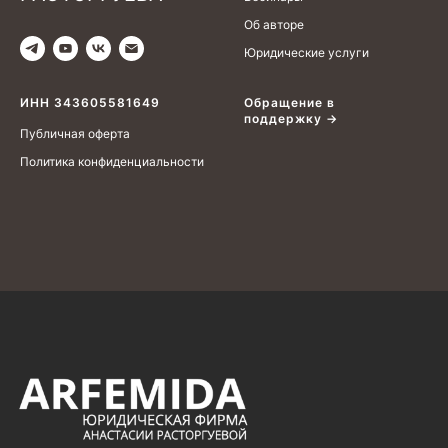
Об авторе
Юридические услуги
Услуги
ИНН 343605581649
Обращение в
поддержку →
Защита капитала в браке и при разводе
Публичная оферта
Наследование и передача капитала
Политика конфиденциальности
Предотвращение и урегулирование
конфликтов владельцев бизнеса
Меню
Контакты
О нас
+7 (926) 221-36-77
Кейсы
+7 (499) 394-39-77
Пресс-центр
info@arfemida.ru
Блог
Адвокатский кабинет Расторгуевой
Анастасии Алексеевны.
Адвокат адвокатской палаты города
Москвы,регистрационный номер 77/10140.