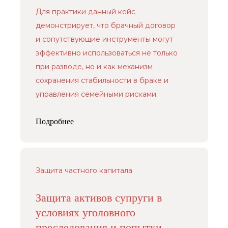
Защита капитала в браке и при разводе
Для практики данный кейс
Наследование и передача капитала
демонстрирует, что брачный договор
Предотвращение и урегулирование
и сопутствующие инструменты могут
конфликтов владельцев бизнеса
эффективно использоваться не только
Меню
Контакты
при разводе, но и как механизм
О нас
+7 (926) 221-36-77
сохранения стабильности в браке и
Кейсы
+7 (499) 394-39-77
управления семейными рисками.
Пресс-центр
info@arfemida.ru
Блог
Подробнее
Адвокатский кабинет Расторгуевой
Анастасии Алексеевны.
Адвокат адвокатской палаты города
Москвы,регистрационный номер 77/10140.
Защита частного капитала
Стоимость услуг рассчитывается
по запросу индивидуально
Политика обработки персональных данных
Защита активов супруги в
условиях уголовного
преследования и попытки