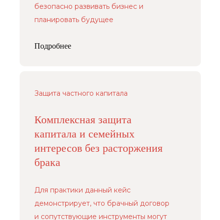
безопасно развивать бизнес и
планировать будущее
Подробнее
Защита частного капитала
Комплексная защита
Услуги
капитала и семейных
Защита капитала в браке и при разводе
Наследование и передача капитала
интересов без расторжения
брака
Предотвращение и урегулирование
конфликтов владельцев бизнеса
Меню
Для практики данный кейс
Контакты
О нас
демонстрирует, что брачный договор
+7 (926) 221-36-77
Кейсы
и сопутствующие инструменты могут
+7 (499) 394-39-77